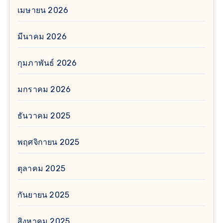
เมษายน 2026
มีนาคม 2026
กุมภาพันธ์ 2026
มกราคม 2026
ธันวาคม 2025
พฤศจิกายน 2025
ตุลาคม 2025
กันยายน 2025
สิงหาคม 2025