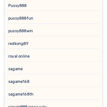
Pussy888
pussy888fun
pussy888win
redkong89
royal online
sagame
sagame168
sagame168th
sawan888 ทดลองเล่น