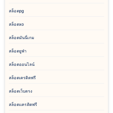
สล็อตpg
สล็อตxo
สล็อตมันนี่เกม
สล็อตยูฟ่า
สล็อตออนไลน์
สล็อตเครดิตฟรี
สล็อตเว็บตรง
สล็อตเเครดิตฟรี