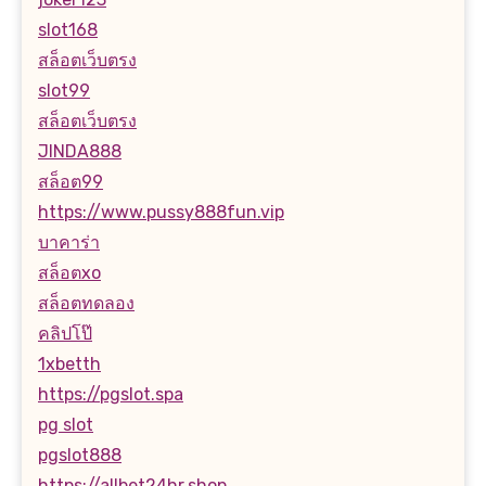
slot168
สล็อตเว็บตรง
slot99
สล็อตเว็บตรง
JINDA888
สล็อต99
https://www.pussy888fun.vip
บาคาร่า
สล็อตxo
สล็อตทดลอง
คลิปโป๊
1xbetth
https://pgslot.spa
pg slot
pgslot888
https://allbet24hr.shop