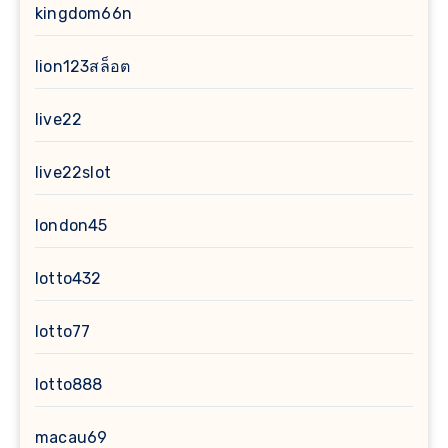
kingdom66n
lion123สล็อต
live22
live22slot
london45
lotto432
lotto77
lotto888
macau69