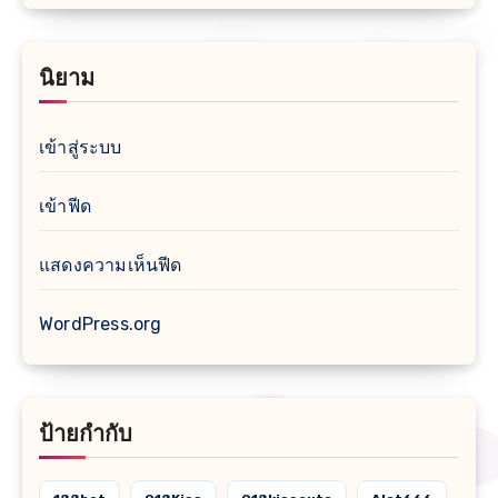
นิยาม
เข้าสู่ระบบ
เข้าฟีด
แสดงความเห็นฟีด
WordPress.org
ป้ายกำกับ