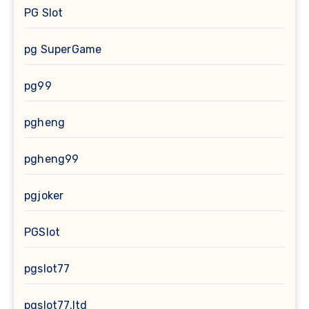
PG Slot
pg SuperGame
pg99
pgheng
pgheng99
pgjoker
PGSlot
pgslot77
pgslot77.ltd