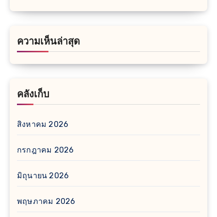
ความเห็นล่าสุด
คลังเก็บ
สิงหาคม 2026
กรกฎาคม 2026
มิถุนายน 2026
พฤษภาคม 2026