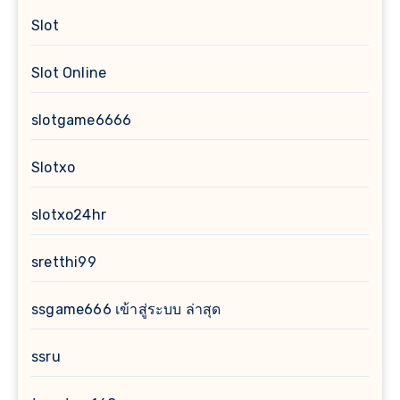
Slot
Slot Online
slotgame6666
Slotxo
slotxo24hr
sretthi99
ssgame666 เข้าสู่ระบบ ล่าสุด
ssru