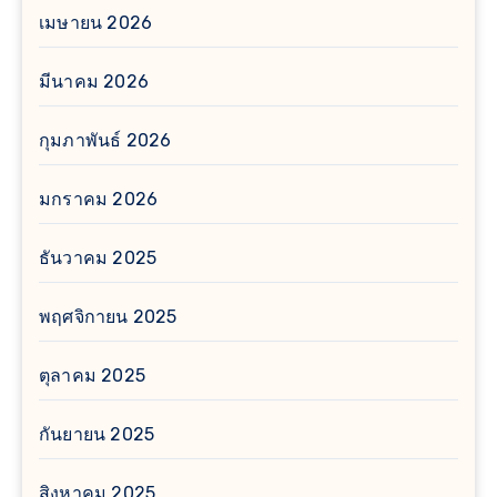
เมษายน 2026
มีนาคม 2026
กุมภาพันธ์ 2026
มกราคม 2026
ธันวาคม 2025
พฤศจิกายน 2025
ตุลาคม 2025
กันยายน 2025
สิงหาคม 2025