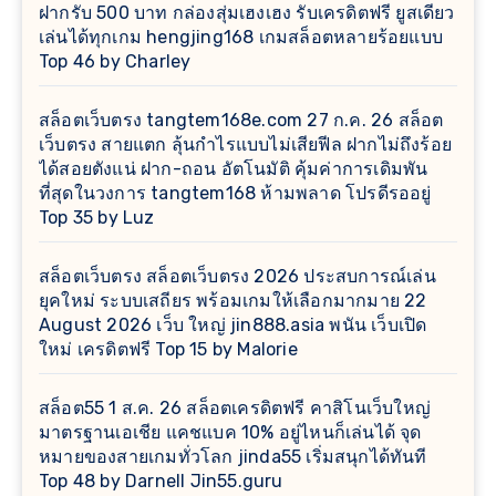
ฝากรับ 500 บาท กล่องสุ่มเฮงเฮง รับเครดิตฟรี ยูสเดียว
เล่นได้ทุกเกม hengjing168 เกมสล็อตหลายร้อยแบบ
Top 46 by Charley
สล็อตเว็บตรง tangtem168e.com 27 ก.ค. 26 สล็อต
เว็บตรง สายแตก ลุ้นกำไรแบบไม่เสียฟีล ฝากไม่ถึงร้อย
ได้สอยตังแน่ ฝาก-ถอน อัตโนมัติ คุ้มค่าการเดิมพัน
ที่สุดในวงการ tangtem168 ห้ามพลาด โปรดีรออยู่
Top 35 by Luz
สล็อตเว็บตรง สล็อตเว็บตรง 2026 ประสบการณ์เล่น
ยุคใหม่ ระบบเสถียร พร้อมเกมให้เลือกมากมาย 22
August 2026 เว็บ ใหญ่ jin888.asia พนัน เว็บเปิด
ใหม่ เครดิตฟรี Top 15 by Malorie
สล็อต55 1 ส.ค. 26 สล็อตเครดิตฟรี คาสิโนเว็บใหญ่
มาตรฐานเอเชีย แคชแบค 10% อยู่ไหนก็เล่นได้ จุด
หมายของสายเกมทั่วโลก jinda55 เริ่มสนุกได้ทันที
Top 48 by Darnell Jin55.guru