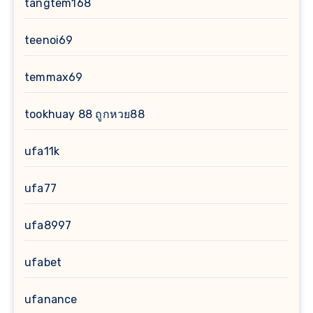
tangtem168
teenoi69
temmax69
tookhuay 88 ถูกหวย88
ufa11k
ufa77
ufa8997
ufabet
ufanance