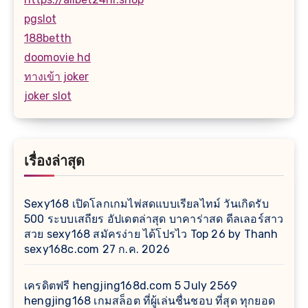
pgslot
188betth
doomovie hd
ทางเข้า joker
joker slot
เรื่องล่าสุด
Sexy168 เปิดโลกเกมไพ่สดแบบเรียลไทม์ วันเกิดรับ
500 ระบบเสถียร อัปเดตล่าสุด บาคาร่าสด ดีลเลอร์สาว
สวย sexy168 สมัครง่าย ได้โปรไว Top 26 by Thanh
sexy168c.com 27 ก.ค. 2026
เครดิตฟรี hengjing168d.com 5 July 2569
hengjing168 เกมสล็อต ที่ผู้เล่นชื่นชอบ ที่สุด ทุกยอด