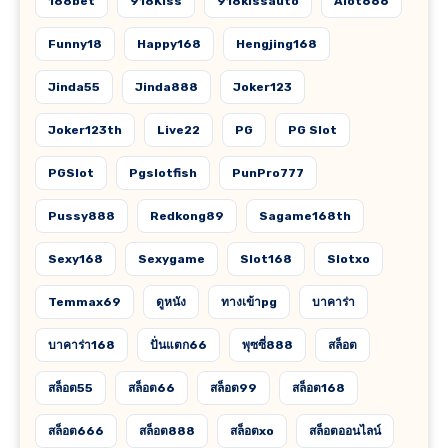
188bet
918Kiss
918kissauto
Alot666
Funny18
Happy168
Hengjing168
Jinda55
Jinda888
Joker123
Joker123th
Live22
PG
PG Slot
PGSlot
Pgslotfish
PunPro777
Pussy888
Redkong89
Sagame168th
Sexy168
Sexygame
Slot168
Slotxo
Temmax69
ดูหนัง
ทางเข้าpg
บาคาร่า
บาคาร่า168
ปั่นแตก66
พุซซี่888
สล็อต
สล็อต55
สล็อต66
สล็อต99
สล็อต168
สล็อต666
สล็อต888
สล็อตxo
สล็อตออนไลน์