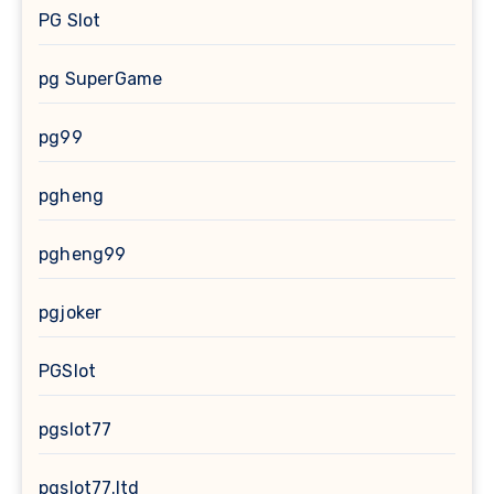
PG Slot
pg SuperGame
pg99
pgheng
pgheng99
pgjoker
PGSlot
pgslot77
pgslot77.ltd