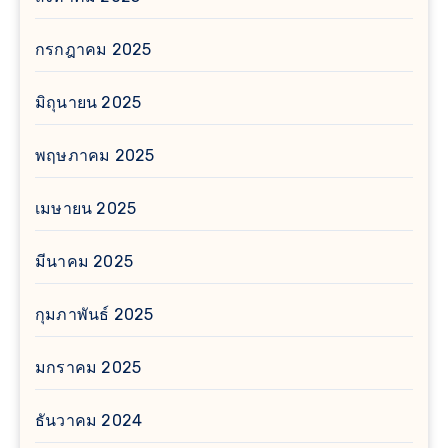
กรกฎาคม 2025
มิถุนายน 2025
พฤษภาคม 2025
เมษายน 2025
มีนาคม 2025
กุมภาพันธ์ 2025
มกราคม 2025
ธันวาคม 2024