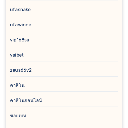
ufasnake
ufawinner
vip168sa
yaibet
zeus66v2
คาสิโน
คาสิโนออนไลน์
ซอยเบท