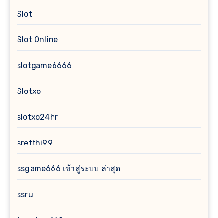
Slot
Slot Online
slotgame6666
Slotxo
slotxo24hr
sretthi99
ssgame666 เข้าสู่ระบบ ล่าสุด
ssru