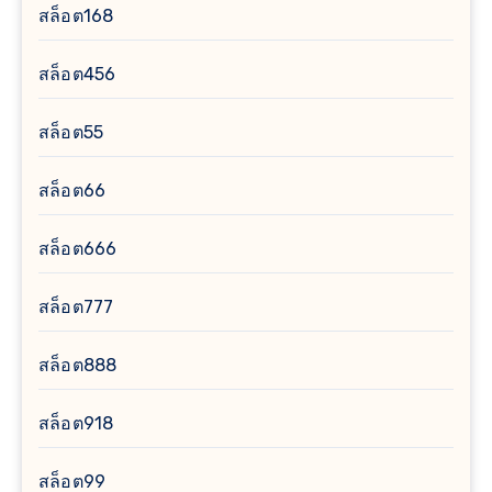
สล็อต168
สล็อต456
สล็อต55
สล็อต66
สล็อต666
สล็อต777
สล็อต888
สล็อต918
สล็อต99