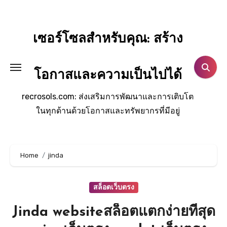
Skip
to
content
เซอร์โซลสำหรับคุณ: สร้าง
โอกาสและความเป็นไปได้
recrosols.com: ส่งเสริมการพัฒนาและการเติบโต
ในทุกด้านด้วยโอกาสและทรัพยากรที่มีอยู่
Home
jinda
สล็อตเว็บตรง
Jinda websiteสล็อตแตกง่ายที่สุด