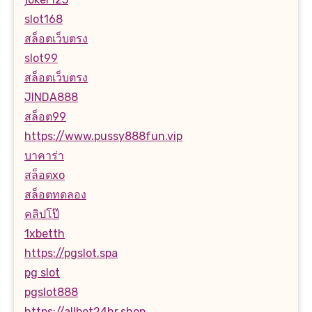
slot168
สล็อตเว็บตรง
slot99
สล็อตเว็บตรง
JINDA888
สล็อต99
https://www.pussy888fun.vip
บาคาร่า
สล็อตxo
สล็อตทดลอง
คลิปโป๊
1xbetth
https://pgslot.spa
pg slot
pgslot888
https://allbet24hr.shop