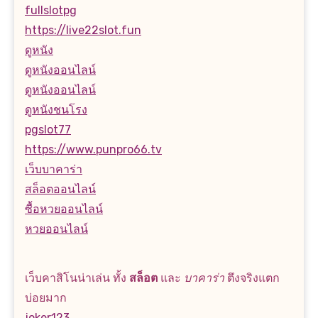
fullslotpg
https://live22slot.fun
ดูหนัง
ดูหนังออนไลน์
ดูหนังออนไลน์
ดูหนังชนโรง
pgslot77
https://www.punpro66.tv
เว็บบาคาร่า
สล็อตออนไลน์
ซื้อหวยออนไลน์
หวยออนไลน์
เว็บคาสิโนน่าเล่น ทั้ง
สล็อต
และ
บาคาร่า
ตึงจริงแตก
บ่อยมาก
joker123