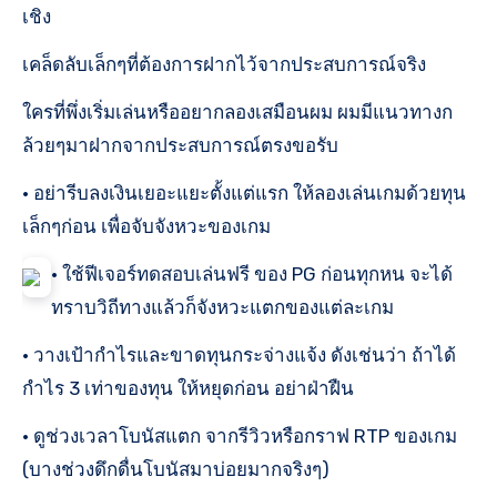
เชิง
เคล็ดลับเล็กๆที่ต้องการฝากไว้จากประสบการณ์จริง
ใครที่พึ่งเริ่มเล่นหรืออยากลองเสมือนผม ผมมีแนวทางก
ล้วยๆมาฝากจากประสบการณ์ตรงขอรับ
• อย่ารีบลงเงินเยอะแยะตั้งแต่แรก ให้ลองเล่นเกมด้วยทุน
เล็กๆก่อน เพื่อจับจังหวะของเกม
• ใช้ฟีเจอร์ทดสอบเล่นฟรี ของ PG ก่อนทุกหน จะได้
ทราบวิถีทางแล้วก็จังหวะแตกของแต่ละเกม
• วางเป้ากำไรและขาดทุนกระจ่างแจ้ง ดังเช่นว่า ถ้าได้
กำไร 3 เท่าของทุน ให้หยุดก่อน อย่าฝ่าฝืน
• ดูช่วงเวลาโบนัสแตก จากรีวิวหรือกราฟ RTP ของเกม
(บางช่วงดึกดื่นโบนัสมาบ่อยมากจริงๆ)