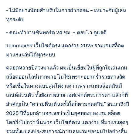
• ไม่มีอย่างน้อยสำหรับในการฝากถอน – เหมาะกับผู้เล่น
ทุกระดับ
• คณะทำงานซัพพอร์ต 24 ชม. – ตอบไว ดูแลดี
temmax69 เว็บไซต์ตรง แตกง่าย 2025 รวมเกมสล็อต
มาแรง เล่นได้ทุกระบบ
ตลอดหลายปีล่วงมาแล้ว ผมเป็นเยี่ยมในผู้ที่ถูกใจเล่นเกม
สล็อตออนไลน์มากมาย ไม่ใช่เพราะอยากร่ำรวยทางลัด
หรือเชื่อในดวงแบบสุดโต่ง แต่ว่าเพราะเกมสล็อตมันมี
เสน่ห์ส่วนตัว ทั้งยังภาพสวย เอฟเฟกต์ตระการตา แล้วก็ที่
สำคัญเป็น “ความตื่นเต้นครั้งใดก็ตามกดสปิน” จนมาถึงปี
2025 ปีที่ผมกล้าบอกเลยว่าเป็นยุคทองของเกม สล็อต
โดยยิ่งไปกว่านั้นพวก เว็บไซต์ตรง แตกง่าย ที่มาแรงสุดๆ
รวมทั้งแปลงประสบการณ์การเล่นเกมของผมไปอย่างสิ้น