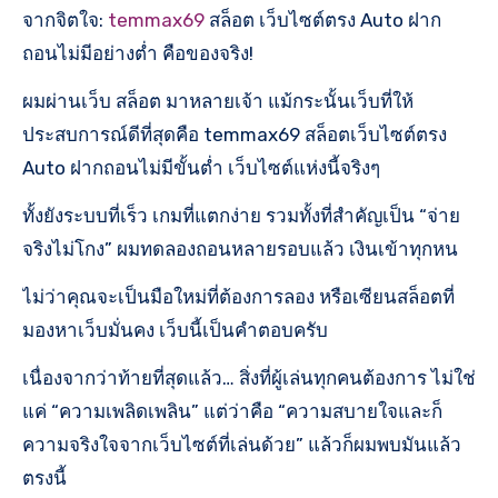
จากจิตใจ:
temmax69
สล็อต เว็บไซต์ตรง Auto ฝาก
ถอนไม่มีอย่างต่ำ คือของจริง!
ผมผ่านเว็บ สล็อต มาหลายเจ้า แม้กระนั้นเว็บที่ให้
ประสบการณ์ดีที่สุดคือ temmax69 สล็อตเว็บไซต์ตรง
Auto ฝากถอนไม่มีขั้นต่ำ เว็บไซต์แห่งนี้จริงๆ
ทั้งยังระบบที่เร็ว เกมที่แตกง่าย รวมทั้งที่สำคัญเป็น “จ่าย
จริงไม่โกง” ผมทดลองถอนหลายรอบแล้ว เงินเข้าทุกหน
ไม่ว่าคุณจะเป็นมือใหม่ที่ต้องการลอง หรือเซียนสล็อตที่
มองหาเว็บมั่นคง เว็บนี้เป็นคำตอบครับ
เนื่องจากว่าท้ายที่สุดแล้ว… สิ่งที่ผู้เล่นทุกคนต้องการ ไม่ใช่
แค่ “ความเพลิดเพลิน” แต่ว่าคือ “ความสบายใจและก็
ความจริงใจจากเว็บไซต์ที่เล่นด้วย” แล้วก็ผมพบมันแล้ว
ตรงนี้