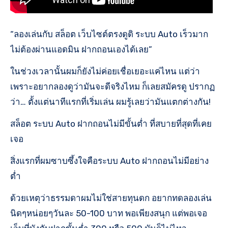
“ลองเล่นกับ สล็อต เว็บไซต์ตรงดูดิ ระบบ Auto เร็วมาก
ไม่ต้องผ่านแอดมิน ฝากถอนเองได้เลย”
ในช่วงเวลานั้นผมก็ยังไม่ค่อยเชื่อเยอะแค่ไหน แต่ว่า
เพราะอยากลองดูว่ามันจะดีจริงไหม ก็เลยสมัครดู ปรากฏ
ว่า… ตั้งแต่นาทีแรกที่เริ่มเล่น ผมรู้เลยว่ามันแตกต่างกัน!
สล็อต ระบบ Auto ฝากถอนไม่มีขั้นต่ำ ที่สบายที่สุดที่เคย
เจอ
สิ่งแรกที่ผมซาบซึ้งใจคือระบบ Auto ฝากถอนไม่มีอย่าง
ต่ำ
ด้วยเหตุว่าธรรมดาผมไม่ใช่สายทุนดก อยากทดลองเล่น
นิดๆหน่อยๆวันละ 50-100 บาท พอเพียงสนุก แต่พอเจอ