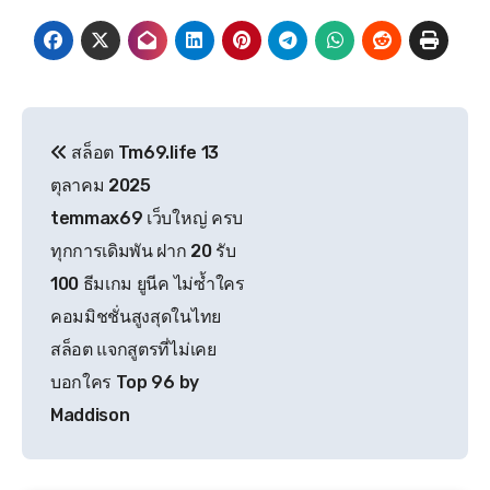
แนะแนว
สล็อต Tm69.life 13
เรื่อง
ตุลาคม 2025
temmax69 เว็บใหญ่ ครบ
ทุกการเดิมพัน ฝาก 20 รับ
100 ธีมเกม ยูนีค ไม่ซ้ำใคร
คอมมิชชั่นสูงสุดในไทย
สล็อต แจกสูตรที่ไม่เคย
บอกใคร Top 96 by
Maddison