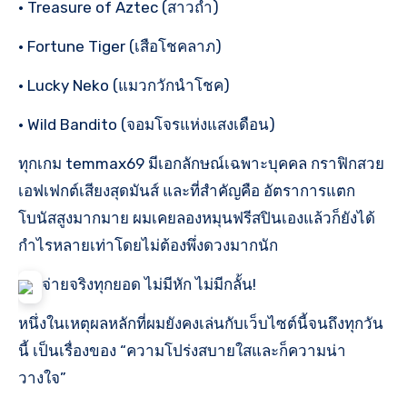
• Treasure of Aztec (สาวถ้ำ)
• Fortune Tiger (เสือโชคลาภ)
• Lucky Neko (แมวกวักนำโชค)
• Wild Bandito (จอมโจรแห่งแสงเดือน)
ทุกเกม temmax69 มีเอกลักษณ์เฉพาะบุคคล กราฟิกสวย
เอฟเฟกต์เสียงสุดมันส์ และที่สำคัญคือ อัตราการแตก
โบนัสสูงมากมาย ผมเคยลองหมุนฟรีสปินเองแล้วก็ยังได้
กำไรหลายเท่าโดยไม่ต้องพึ่งดวงมากนัก
จ่ายจริงทุกยอด ไม่มีหัก ไม่มีกลั้น!
หนึ่งในเหตุผลหลักที่ผมยังคงเล่นกับเว็บไซต์นี้จนถึงทุกวัน
นี้ เป็นเรื่องของ “ความโปร่งสบายใสและก็ความน่า
วางใจ”