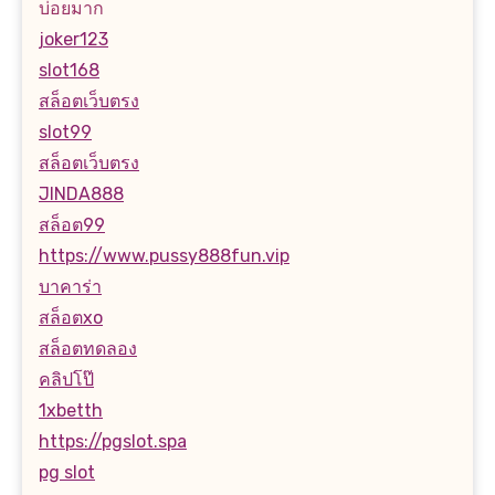
บ่อยมาก
joker123
slot168
สล็อตเว็บตรง
slot99
สล็อตเว็บตรง
JINDA888
สล็อต99
https://www.pussy888fun.vip
บาคาร่า
สล็อตxo
สล็อตทดลอง
คลิปโป๊
1xbetth
https://pgslot.spa
pg slot