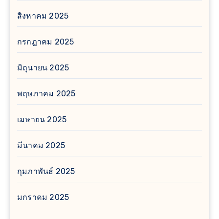
สิงหาคม 2025
กรกฎาคม 2025
มิถุนายน 2025
พฤษภาคม 2025
เมษายน 2025
มีนาคม 2025
กุมภาพันธ์ 2025
มกราคม 2025