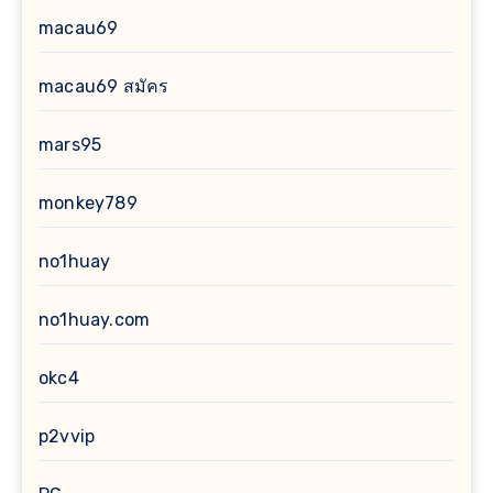
macau69
macau69 สมัคร
mars95
monkey789
no1huay
no1huay.com
okc4
p2vvip