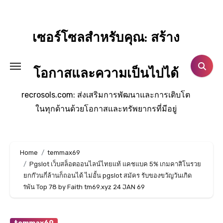
Skip
to
content
เซอร์โซลสำหรับคุณ: สร้าง
โอกาสและความเป็นไปได้
recrosols.com: ส่งเสริมการพัฒนาและการเติบโต
ในทุกด้านด้วยโอกาสและทรัพยากรที่มีอยู่
Home
temmax69
Pgslot เว็บสล็อตออนไลน์ไทยแท้ แคชแบค 5% เกมคาสิโนรวย
ยกก๊วนกี่ล้านก็ถอนได้ ไม่อั้น pgslot สมัคร รับของขวัญวันเกิด
1พัน Top 78 by Faith tm69.xyz 24 JAN 69