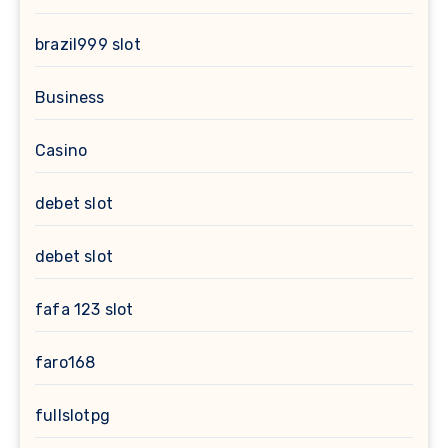
brazil999 slot
Business
Casino
debet slot
debet slot
fafa 123 slot
faro168
fullslotpg