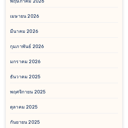
พฤษภาคม 2026
เมษายน 2026
มีนาคม 2026
กุมภาพันธ์ 2026
มกราคม 2026
ธันวาคม 2025
พฤศจิกายน 2025
ตุลาคม 2025
กันยายน 2025