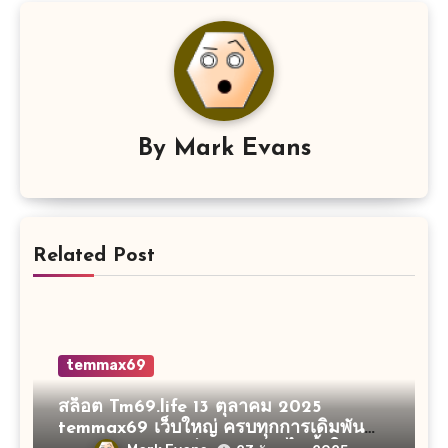
By
Mark Evans
Related Post
temmax69
สล็อต Tm69.life 13 ตุลาคม 2025
temmax69 เว็บใหญ่ ครบทุกการเดิมพัน