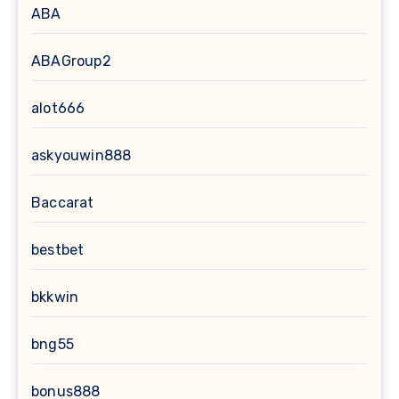
ABA
ABAGroup2
alot666
askyouwin888
Baccarat
bestbet
bkkwin
bng55
bonus888