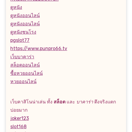
ดูหนัง
ดูหนังออนไลน์
ดูหนังออนไลน์
ดูหนังชนโรง
pgslot77
https://www.punpro66.tv
เว็บบาคาร่า
สล็อตออนไลน์
ซื้อหวยออนไลน์
หวยออนไลน์
เว็บคาสิโนน่าเล่น ทั้ง
สล็อต
และ
บาคาร่า
ตึงจริงแตก
บ่อยมาก
joker123
slot168