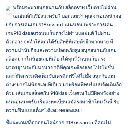
พร้อมจะมาสนุกสนานกับ สล็อต918 เว็บตรงไม่ผ่าน
เอเย่นต์กันรึยังนะครับ? บอกเลยว่า คุณจะเอนหน้าจอ
ยกับการเล่นเกม918kissautoแน่นอน เพราะการเล่น
เกม918kissautoบนเว็บตรงไม่ผ่านเอเย่นต์ ไม่ผ่าน
ตัวกลาง จะทำให้คุณได้รับสิทธิพิเศษดีๆอีกมากมาย มี
ความน่านับถือและความปลอดภัยสูง สนุกสนานกับเกม
สล็อตมากไม่น้อยเลยทีเดียวได้ทุกวี่วันบนเว็บตรง
มาตรฐานระดับนานาชาติที่คุณจะต้องลอง โปรโมชั่น
และก็กิจกรรมจัดเต็ม รับเครดิตฟรีได้ไม่ยั้ง สนุกกับเกม
ต่างๆมากไม่น้อยเลยทีเดียว มาพร้อมฟีพบร์แบบจัดเต็มอีก
ด้วย เล่นเกมสล็อตกับ 918kiss เว็บตรง ไม่มีผิดหวังอย่าง
แน่นอนนะครับ เริ่มลงทะเบียนสมัครสมาชิกใหม่วันนี้ รับ
ความฟินแบบเต็มๆได้เลย ทดลองเลย!
ชี้แนะเกมสล็อตออนไลน์จาก 918kissauto ที่คุณไม่