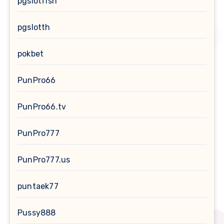
pgslotfish
pgslotth
pokbet
PunPro66
PunPro66.tv
PunPro777
PunPro777.us
puntaek77
Pussy888