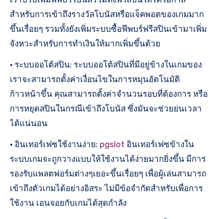
สำหรับการเข้าถึงรางวัลโบนัสหรือแจ็คพอตของเกมมาก
ขึ้นเรื่อยๆ รวมทั้งยังเพิ่มระบบซื้อฟีพบร์ฟรีสปินเข้ามาเพิ่ม
จังหวะสำหรับการทำเงินให้มากเพิ่มขึ้นด้วย
• ระบบออโต้สปิน: ระบบออโต้สปินที่มีอยู่ข้างในเกมของ
เราจะสามารถตั้งค่าเงื่อนไขในการหมุนอัตโนมัติ
ก้าวหน้าขึ้น คุณสามารถตั้งค่าจำนวนรอบที่ต้องการ หรือ
การหยุดสปินในกรณีเข้าถึงโบนัส ซึ่งมันจะช่วยย่นเวลา
ได้แน่นอน
• อินเทอร์เฟซใช้งานง่าย:
pgslot
อินเทอร์เฟซข้างใน
ระบบเกมจะถูกวางแบบให้ใช้งานได้ง่ายมากยิ่งขึ้น มีการ
รองรับแพลตฟอร์มต่างๆเยอะขึ้นเรื่อยๆ เพื่อผู้เล่นสามารถ
เข้าถึงตัวเกมได้อย่างอิสระ ไม่มีข้อจำกัดสำหรับเพื่อการ
ใช้งาน เอนจอยกับเกมได้สุดกำลัง