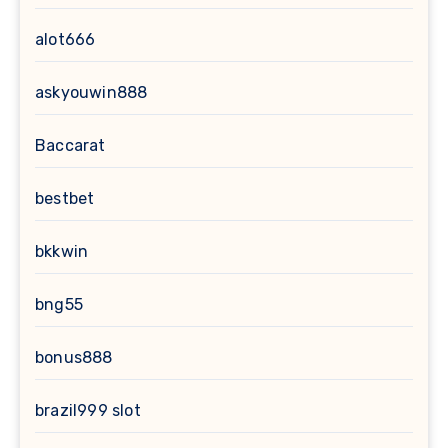
alot666
askyouwin888
Baccarat
bestbet
bkkwin
bng55
bonus888
brazil999 slot