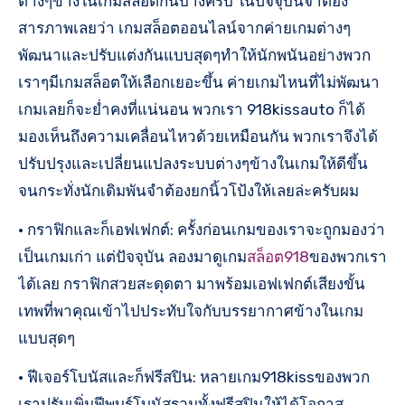
ต่างๆข้างในเกมสล็อตกันบ้างครับ ในปัจจุบันจำต้อง
สารภาพเลยว่า เกมสล็อตออนไลน์จากค่ายเกมต่างๆ
พัฒนาและปรับแต่งกันแบบสุดๆทำให้นักพนันอย่างพวก
เราๆมีเกมสล็อตให้เลือกเยอะขึ้น ค่ายเกมไหนที่ไม่พัฒนา
เกมเลยก็จะย่ำคงที่แน่นอน พวกเรา 918kissauto ก็ได้
มองเห็นถึงความเคลื่อนไหวด้วยเหมือนกัน พวกเราจึงได้
ปรับปรุงและเปลี่ยนแปลงระบบต่างๆข้างในเกมให้ดีขึ้น
จนกระทั่งนักเดิมพันจำต้องยกนิ้วโป้งให้เลยล่ะครับผม
• กราฟิกและก็เอฟเฟกต์: ครั้งก่อนเกมของเราจะถูกมองว่า
เป็นเกมเก่า แต่ปัจจุบัน ลองมาดูเกม
สล็อต918
ของพวกเรา
ได้เลย กราฟิกสวยสะดุดตา มาพร้อมเอฟเฟกต์เสียงขั้น
เทพที่พาคุณเข้าไปประทับใจกับบรรยากาศข้างในเกม
แบบสุดๆ
• ฟีเจอร์โบนัสและก็ฟรีสปิน: หลายเกม918kissของพวก
เราปรับเพิ่มฟีพบร์โบนัสรวมทั้งฟรีสปินให้ได้โอกาส