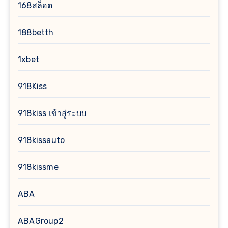
168สล็อต
188betth
1xbet
918Kiss
918kiss เข้าสู่ระบบ
918kissauto
918kissme
ABA
ABAGroup2