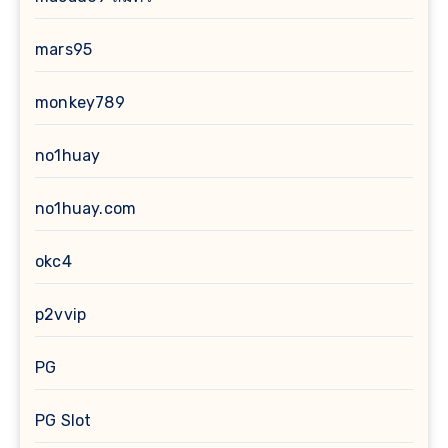
mars95
monkey789
no1huay
no1huay.com
okc4
p2vvip
PG
PG Slot