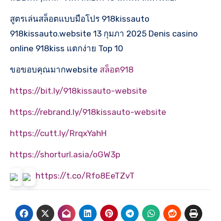
สูตรเล่นสล็อตแบบมือโปร 918kissauto
918kissauto.website 13 กุมภา 2025 Denis casino
online 918kiss แตกง่าย Top 10
ขอขอบคุณมากwebsite
สล็อต918
https://bit.ly/918kissauto-website
https://rebrand.ly/918kissauto-website
https://cutt.ly/RrqxYahH
https://shorturl.asia/oGW3p
https://t.co/Rfo8EeTZvT