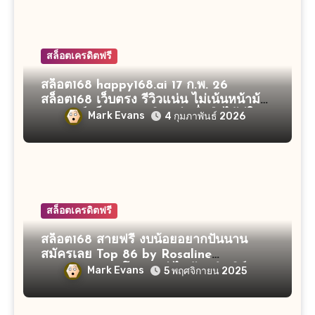
สล็อตเครดิตฟรี
สล็อต168 happy168.ai 17 ก.พ. 26
สล็อต168 เว็บตรง รีวิวแน่น ไม่เน้นหน้าม้า
อัปแรงค์ เก็บเวล รับเงินฟรี เชื่อถือได้มีใบ
Mark Evans
4 กุมภาพันธ์ 2026
เซอร์รับรอง คืนยอดเสีย 5% สล็อตเครดิต
ฟรี เงินชัวร์ ถอนเท่าไหร่ ก็โอน Top 18 by
Sonia
สล็อตเครดิตฟรี
สล็อต168 สายฟรี งบน้อยอยากปั่นนาน
สมัครเลย Top 86 by Rosaline
Happy168.uk โบนัสฟรี ไม่ต้องทำเทิร์น
Mark Evans
5 พฤศจิกายน 2025
เว็บพนันออนไลน์ บอล บาคาร่า ยิงปลา
สล็อต happy168 สร้างรายได้ง่ายๆ ลุยเลย
23 มกราคม 69