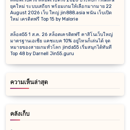
ยุคใหม่ ระบบเสถียร พร้อมเกมให้เลือกมากมาย 22
August 2026 เว็บ ใหญ่ jin888.asia พนัน เว็บเปิด
ใหม่ เครดิตฟรี Top 15 by Malorie
สล็อต55 1 ส.ค. 26 สล็อตเครดิตฟรี คาสิโนเว็บใหญ่
มาตรฐานเอเชีย แคชแบค 10% อยู่ไหนก็เล่นได้ จุด
หมายของสายเกมทั่วโลก jinda55 เริ่มสนุกได้ทันที
Top 48 by Darnell Jin55.guru
ความเห็นล่าสุด
คลังเก็บ