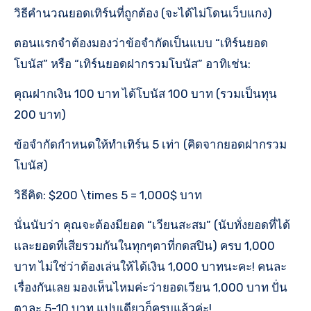
วิธีคำนวณยอดเทิร์นที่ถูกต้อง (จะได้ไม่โดนเว็บแกง)
ตอนแรกจำต้องมองว่าข้อจำกัดเป็นแบบ “เทิร์นยอด
โบนัส” หรือ “เทิร์นยอดฝากรวมโบนัส” อาทิเช่น:
คุณฝากเงิน 100 บาท ได้โบนัส 100 บาท (รวมเป็นทุน
200 บาท)
ข้อจำกัดกำหนดให้ทำเทิร์น 5 เท่า (คิดจากยอดฝากรวม
โบนัส)
วิธีคิด: $200 \times 5 = 1,000$ บาท
นั่นนับว่า คุณจะต้องมียอด “เวียนสะสม” (นับทั่งยอดที่ได้
และยอดที่เสียรวมกันในทุกๆตาที่กดสปิน) ครบ 1,000
บาท ไม่ใช่ว่าต้องเล่นให้ได้เงิน 1,000 บาทนะคะ! คนละ
เรื่องกันเลย มองเห็นไหมค่ะว่ายอดเวียน 1,000 บาท ปั่น
ตาละ 5-10 บาท แปบเดียวก็ครบแล้วค่ะ!