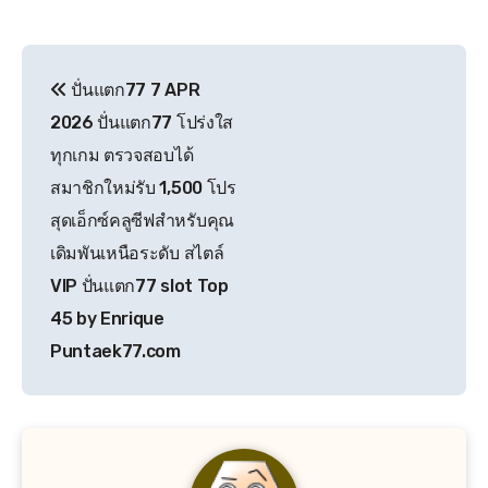
แนะแนว
ปั่นแตก77 7 APR
เรื่อง
2026 ปั่นแตก77 โปร่งใส
ทุกเกม ตรวจสอบได้
สมาชิกใหม่รับ 1,500 โปร
สุดเอ็กซ์คลูซีฟสำหรับคุณ
เดิมพันเหนือระดับ สไตล์
VIP ปั่นแตก77 slot Top
45 by Enrique
Puntaek77.com