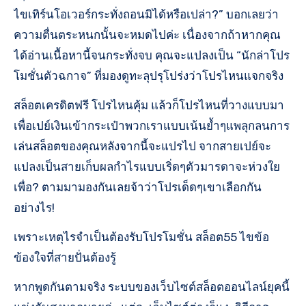
ไขเทิร์นโอเวอร์กระทั่งถอนมิได้หรือเปล่า?” บอกเลยว่า
ความตื่นตระหนกนั้นจะหมดไปค่ะ เนื่องจากถ้าหากคุณ
ได้อ่านเนื้อหานี้จนกระทั่งจบ คุณจะแปลงเป็น “นักล่าโปร
โมชั่นตัวฉกาจ” ที่มองดูทะลุปรุโปร่งว่าโปรไหนแจกจริง
สล็อตเครดิตฟรี โปรไหนคุ้ม แล้วก็โปรไหนที่วางแบบมา
เพื่อเปย์เงินเข้ากระเป๋าพวกเราแบบเน้นย้ำๆแพลุกลนการ
เล่นสล็อตของคุณหลังจากนี้จะแปรไป จากสายเปย์จะ
แปลงเป็นสายเก็บผลกำไรแบบเริ่ดๆตัวมารดาจะห่วงใย
เพื่อ? ตามมามองกันเลยจ้าว่าโปรเด็ดๆเขาเลือกกัน
อย่างไร!
เพราะเหตุไรจำเป็นต้องรับโปรโมชั่น สล็อต55 ไขข้อ
ข้องใจที่สายปั่นต้องรู้
หากพูดกันตามจริง ระบบของเว็บไซต์สล็อตออนไลน์ยุคนี้