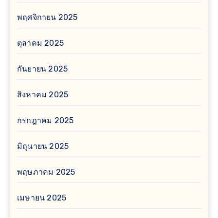
พฤศจิกายน 2025
ตุลาคม 2025
กันยายน 2025
สิงหาคม 2025
กรกฎาคม 2025
มิถุนายน 2025
พฤษภาคม 2025
เมษายน 2025