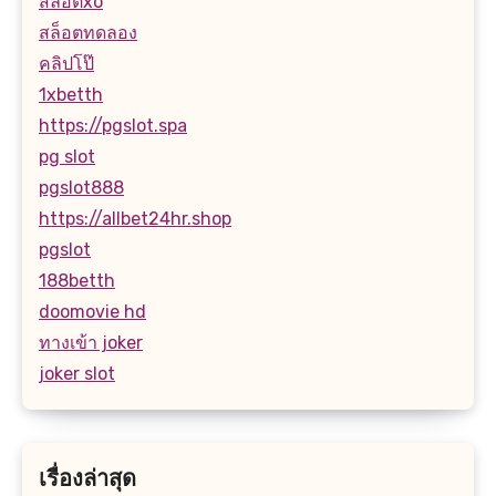
สล็อตxo
สล็อตทดลอง
คลิปโป๊
1xbetth
https://pgslot.spa
pg slot
pgslot888
https://allbet24hr.shop
pgslot
188betth
doomovie hd
ทางเข้า joker
joker slot
เรื่องล่าสุด