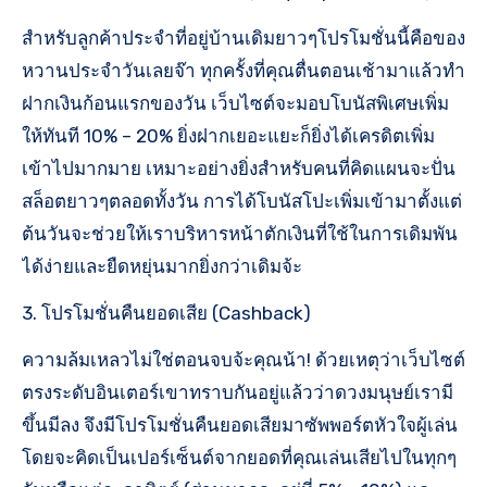
สำหรับลูกค้าประจำที่อยู่บ้านเดิมยาวๆโปรโมชั่นนี้คือของ
หวานประจำวันเลยจ๊า ทุกครั้งที่คุณตื่นตอนเช้ามาแล้วทำ
ฝากเงินก้อนแรกของวัน เว็บไซต์จะมอบโบนัสพิเศษเพิ่ม
ให้ทันที 10% – 20% ยิ่งฝากเยอะแยะก็ยิ่งได้เครดิตเพิ่ม
เข้าไปมากมาย เหมาะอย่างยิ่งสำหรับคนที่คิดแผนจะปั่น
สล็อตยาวๆตลอดทั้งวัน การได้โบนัสโปะเพิ่มเข้ามาตั้งแต่
ต้นวันจะช่วยให้เราบริหารหน้าตักเงินที่ใช้ในการเดิมพัน
ได้ง่ายและยืดหยุ่นมากยิ่งกว่าเดิมจ้ะ
3. โปรโมชั่นคืนยอดเสีย (Cashback)
ความล้มเหลวไม่ใช่ตอนจบจ้ะคุณน้า! ด้วยเหตุว่าเว็บไซต์
ตรงระดับอินเตอร์เขาทราบกันอยู่แล้วว่าดวงมนุษย์เรามี
ขึ้นมีลง จึงมีโปรโมชั่นคืนยอดเสียมาซัพพอร์ตหัวใจผู้เล่น
โดยจะคิดเป็นเปอร์เซ็นต์จากยอดที่คุณเล่นเสียไปในทุกๆ