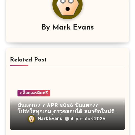
By
Mark Evans
Related Post
สล็อตเครดิตฟรี
ปั่นแตก77 7 APR 2026 ปั่นแตก77
โปร่งใสทุกเกม ตรวจสอบได้ สมาชิกใหม่รับ
1,500 โปรสุดเอ็กซ์คลูซีฟสำหรับคุณเดิมพัน
Mark Evans
4 กุมภาพันธ์ 2026
เหนือระดับ สไตล์ VIP ปั่นแตก77 slot Top
45 by Enrique Puntaek77.com