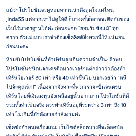
แม้ว่าโปรโมชั่นจะดูหอมหวานน่าดึงดูดใจแค่ไหน
jinda55 แต่หากเราไม่ดูให้ดี ก็บางครั้งก็อาจจะติดกับของ
เว็บไร้มาตรฐานได้ค่ะ ก่อนจะกด “ยอมรับข้อแม้” ทุก
คราว ตัวแม่แบบเราจำต้องเช็คลิสต์สิ่งพวกนี้ให้แน่นอน
ก่อนนะคะ
ห้ามรับโปรโมชั่นที่ทำเทิร์นสูงเกินความจำเป็น: ถ้าพบ
โปรโมชั่นชนิดแจกเครดิตมากเวอร์ๆแต่กล่าวว่าต้องทำ
เทิร์นโอเวอร์ 30 เท่า หรือ 40 เท่าขึ้นไป บอกเลยว่า “หนี
ไปจ้ะคุณน้า!” เนื่องจากจังหวะที่พวกเราจะปั่นจนครบ
เทิร์นโดยที่เงินลงทุนยังเหลืออยู่นั้นยากมาก โปรโมชั่นที่ดี
รวมทั้งทำเป็นจริง ควรทำเทิร์นอยู่ที่ระหว่าง 3 เท่า ถึง 10
เท่า ไม่เกินนี้กำลังสวยกำลังงามค่ะ
เช็คข้อกำหนดเรื่องเกม: เว็บไซต์สล็อตบางที่จะล็อคข้อ