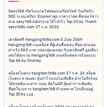
Sexy168 เปิดโลกเกมไพ่สดแบบเรียลไทม์ วันเกิดรับ
500 ระบบเสถียร อัปเดตล่าสุด บาคาร่าสด ดีลเลอร์สาว
สวย sexy168 สมัครง่าย ได้โปรไว Top 26 by Thanh
sexy168c.com 27 ก.ค. 2026
เครดิตฟรี hengjing168d.com 5 July 2569
hengjing168 เกมสล็อต ที่ผู้เล่นชื่นชอบ ที่สุด ทุกยอด
ฝากรับ 500 บาท กล่องสุ่มเฮงเฮง รับเครดิตฟรี ยูสเดียว
เล่นได้ทุกเกม hengjing168 เกมสล็อตหลายร้อยแบบ
Top 46 by Charley
สล็อตเว็บตรง tangtem168e.com 27 ก.ค. 26 สล็อต
เว็บตรง สายแตก ลุ้นกำไรแบบไม่เสียฟีล ฝากไม่ถึงร้อย
ได้สอยตังแน่ ฝาก-ถอน อัตโนมัติ คุ้มค่าการเดิมพัน
ที่สุดในวงการ tangtem168 ห้ามพลาด โปรดีรออยู่
Top 35 by Luz
สล็อตเว็บตรง สล็อตเว็บตรง 2026 ประสบการณ์เล่น